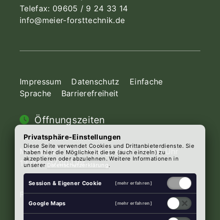
Telefax: 09605 / 9 24 33 14
info@meier-forsttechnik.de
Impressum
Datenschutz
Einfache
Sprache
Barrierefreiheit
Öffnungszeiten
Privatsphäre-Einstellungen
Diese Seite verwendet Cookies und Drittanbieterdienste. Sie
Montag bis Donnerstag: 8.00 - 12.00 Uhr
haben hier die Möglichkeit diese (auch einzeln) zu
akzeptieren oder abzulehnen. Weitere Informationen in
13.00 - 17.00 Uhr
unserer
Datenschutzerklärung
.
Session & Eigener Cookie
[mehr erfahren]
Freitag: 8.00 - 12.00 Uhr 13.00 - 16.00 Uhr
Google Maps
[mehr erfahren]