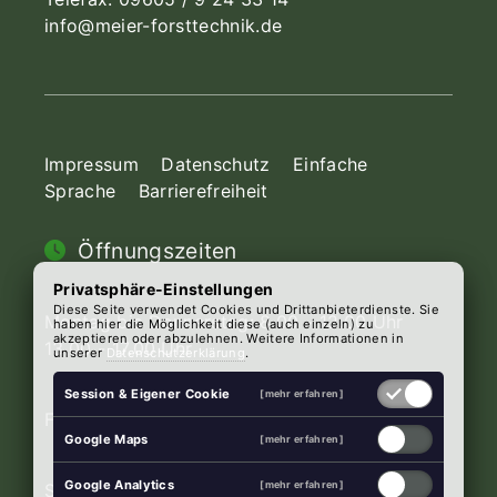
info@meier-forsttechnik.de
Impressum
Datenschutz
Einfache
Sprache
Barrierefreiheit
Öffnungszeiten
Privatsphäre-Einstellungen
Diese Seite verwendet Cookies und Drittanbieterdienste. Sie
Montag bis Donnerstag: 8.00 - 12.00 Uhr
haben hier die Möglichkeit diese (auch einzeln) zu
akzeptieren oder abzulehnen. Weitere Informationen in
13.00 - 17.00 Uhr
unserer
Datenschutzerklärung
.
Session & Eigener Cookie
[mehr erfahren]
Freitag: 8.00 - 12.00 Uhr 13.00 - 16.00 Uhr
Google Maps
[mehr erfahren]
Google Analytics
[mehr erfahren]
Samstag nach Vereinbarung